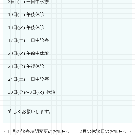
3
日
(
土
)
一日中診療
10
日
(
土
)
午後休診
13
日
(
火
)
午後休診
17
日
(
土
)
一日中診療
20
日
(
火
)
午前中休診
23
日
(
金
)
午後休診
24
日
(
土
)
一日中診療
30
日
(
金
)
〜
3
日
(
火
)
休診
宜しくお願いします。
11月の診療時間変更のお知らせ
2月の休診日のお知らせ